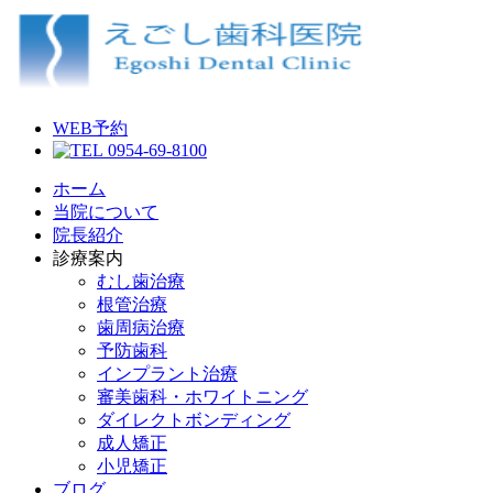
WEB予約
0954-69-8100
ホーム
当院について
院長紹介
診療案内
むし歯治療
根管治療
歯周病治療
予防歯科
インプラント治療
審美歯科・ホワイトニング
ダイレクトボンディング
成人矯正
小児矯正
ブログ