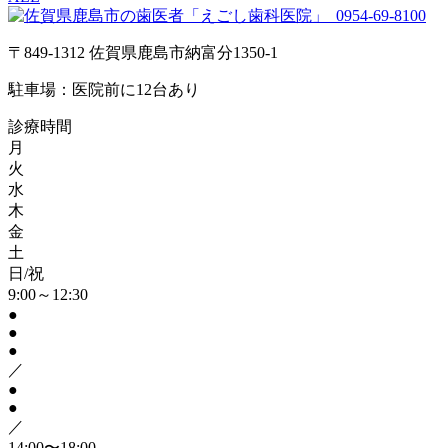
0954-69-8100
〒849-1312 佐賀県鹿島市納富分1350-1
駐車場：医院前に12台あり
診療時間
月
火
水
木
金
土
日/祝
9:00～12:30
●
●
●
／
●
●
／
14:00〜18:00