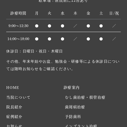
駐車場：医院前に12台あり
診療時間
月
火
水
木
金
土
日/祝
9:00～12:30
●
●
●
／
●
●
／
14:00〜18:00
●
●
●
／
●
●
／
休診日：日曜日・祝日・木曜日
その他、年末年始やお盆、勉強会・研修等による休診日につい
ては随時お知らせをご確認ください。
診療案内
HOME
当院について
むし歯治療・根管治療
院長紹介
歯周病治療
症例紹介
予防歯科
お知らせ
インプラント治療