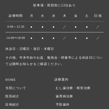
駐車場：医院前に12台あり
診療時間
月
火
水
木
金
土
日/祝
9:00～12:30
●
●
●
／
●
●
／
14:00〜18:00
●
●
●
／
●
●
／
休診日：日曜日・祝日・木曜日
その他、年末年始やお盆、勉強会・研修等による休診日につい
ては随時お知らせをご確認ください。
診療案内
HOME
当院について
むし歯治療・根管治療
院長紹介
歯周病治療
症例紹介
予防歯科