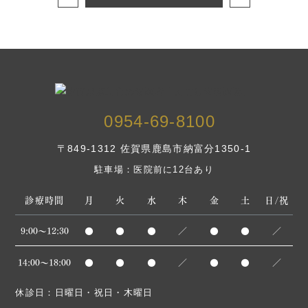
0954-69-8100
〒849-1312 佐賀県鹿島市納富分1350-1
駐車場：医院前に12台あり
診療時間
月
火
水
木
金
土
日/祝
9:00～12:30
●
●
●
／
●
●
／
14:00〜18:00
●
●
●
／
●
●
／
休診日：日曜日・祝日・木曜日