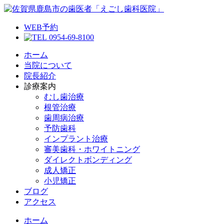
WEB予約
0954-69-8100
ホーム
当院について
院長紹介
診療案内
むし歯治療
根管治療
歯周病治療
予防歯科
インプラント治療
審美歯科・ホワイトニング
ダイレクトボンディング
成人矯正
小児矯正
ブログ
アクセス
ホーム