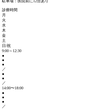
駐車場：医院前に12台あり
診療時間
月
火
水
木
金
土
日/祝
9:00～12:30
●
●
●
／
●
●
／
14:00〜18:00
●
●
●
／