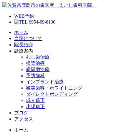
WEB予約
0954-69-8100
ホーム
当院について
院長紹介
診療案内
むし歯治療
根管治療
歯周病治療
予防歯科
インプラント治療
審美歯科・ホワイトニング
ダイレクトボンディング
成人矯正
小児矯正
ブログ
アクセス
ホーム