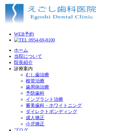
WEB予約
0954-69-8100
ホーム
当院について
院長紹介
診療案内
むし歯治療
根管治療
歯周病治療
予防歯科
インプラント治療
審美歯科・ホワイトニング
ダイレクトボンディング
成人矯正
小児矯正
ブログ