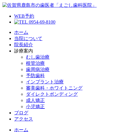
WEB予約
0954-69-8100
ホーム
当院について
院長紹介
診療案内
むし歯治療
根管治療
歯周病治療
予防歯科
インプラント治療
審美歯科・ホワイトニング
ダイレクトボンディング
成人矯正
小児矯正
ブログ
アクセス
ホーム