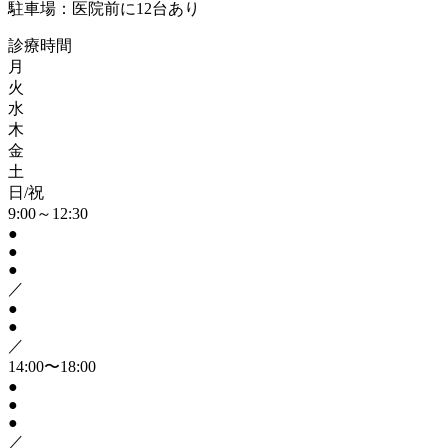
駐車場：医院前に12台あり
診療時間
月
火
水
木
金
土
日/祝
9:00～12:30
●
●
●
／
●
●
／
14:00〜18:00
●
●
●
／