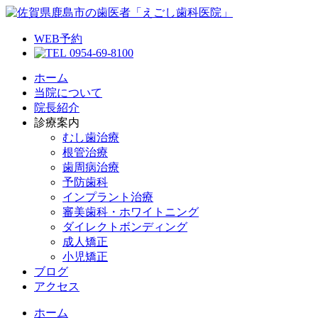
WEB予約
0954-69-8100
ホーム
当院について
院長紹介
診療案内
むし歯治療
根管治療
歯周病治療
予防歯科
インプラント治療
審美歯科・ホワイトニング
ダイレクトボンディング
成人矯正
小児矯正
ブログ
アクセス
ホーム