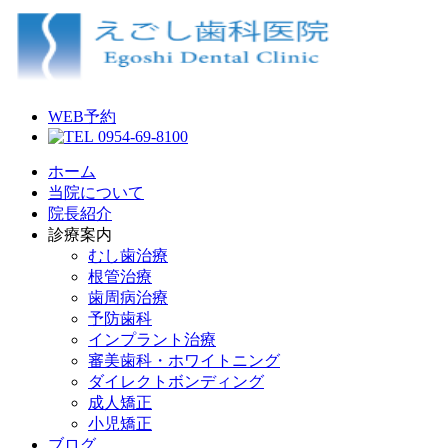
WEB予約
0954-69-8100
ホーム
当院について
院長紹介
診療案内
むし歯治療
根管治療
歯周病治療
予防歯科
インプラント治療
審美歯科・ホワイトニング
ダイレクトボンディング
成人矯正
小児矯正
ブログ