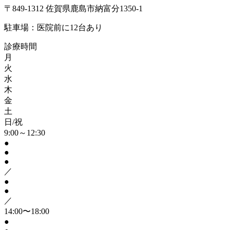
〒849-1312 佐賀県鹿島市納富分1350-1
駐車場：医院前に12台あり
診療時間
月
火
水
木
金
土
日/祝
9:00～12:30
●
●
●
／
●
●
／
14:00〜18:00
●